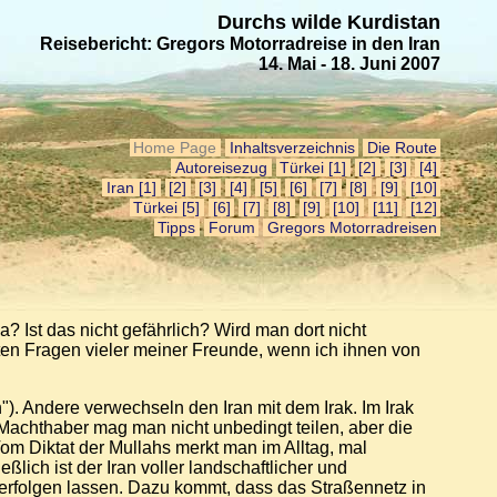
Durchs wilde Kurdistan
Reisebericht: Gregor s Motorrad reise in den Iran
14. Mai - 18. Juni 2007
Home Page
Inhaltsverzeichnis
Die Route
Autoreisezug
Türkei [1]
[2]
[3]
[4]
Iran [1]
[2]
[3]
[4]
[5]
[6]
[7]
[8]
[9]
[10]
Türkei [5]
[6]
[7]
[8]
[9]
[10]
[11]
[12]
Tipps
Forum
Gregors Motorrad reisen
? Ist das nicht gefährlich? Wird man dort nicht
teten Fragen vieler meiner Freunde, wenn ich ihnen von
. Andere verwechseln den Iran mit dem Irak. Im Irak
n Machthaber mag man nicht unbedingt teilen, aber die
om Diktat der Mullahs merkt man im Alltag, mal
ich ist der Iran voller landschaftlicher und
kverfolgen lassen. Dazu kommt, dass das Straßennetz in