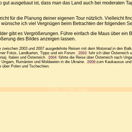
so gut ausgebaut ist, dass man das Land auch bei moderaten Ta
ericht für die Planung deiner eigenen Tour nützlich. Vielleicht f
l wünsche ich viel Vergnügen beim Betrachten der folgenden Se
ilder gibt es Vergrößerungen. Führe einfach die Maus über ein 
ößerung des Bildes anzeigen lassen.
be zwischen 2003 und 2007 ausgedehnte Reisen mit dem Motorrad in den Bal
ner Fotos, Landkarten, Tipps und ein Forum.
fuhr ich über Österreich u
2003
ia), Italien und Österreich.
führte die Reise über Österreich nach Unga
2004
r Ungarn, Rumänien und Moldawien in die Ukraine.
zum Kaukausus und r
2006
se über Polen und Tschechien.
72732 - © 2007 neaga