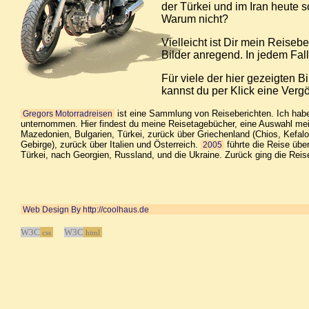
der Türkei und im Iran heute 
Warum nicht?
Vielleicht ist Dir mein Reiseb
Bilder anregend. In jedem Fal
Für viele der hier gezeigten B
kannst du per Klick eine Verg
ist eine Sammlung von Reiseberichten. Ich ha
Gregors Motorradreisen
unternommen. Hier findest du meine Reisetagebücher, eine Auswahl mei
Mazedonien, Bulgarien, Türkei, zurück über Griechenland (Chios, Kefalon
Gebirge), zurück über Italien und Österreich.
führte die Reise übe
2005
Türkei, nach Georgien, Russland, und die Ukraine. Zurück ging die Rei
Web Design By http://coolhaus.de
W3C
W3C
css
html