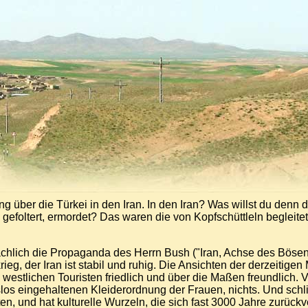
 über die Türkei in den Iran. In den Iran? Was willst du denn da
t, gefoltert, ermordet? Das waren die von Kopfschüttleln beglei
hlich die Propaganda des Herrn Bush ("Iran, Achse des Bösen")
ieg, der Iran ist stabil und ruhig. Die Ansichten der derzeitige
westlichen Touristen friedlich und über die Maßen freundlich. V
 eingehaltenen Kleiderordnung der Frauen, nichts. Und schließl
en, und hat kulturelle Wurzeln, die sich fast 3000 Jahre zurüc