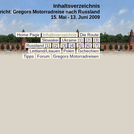
Inhaltsverzeichnis
richt: Gregor s Motorrad reise nach Russland
15. Mai - 13. Juni 2009
Home Page
Inhaltsverzeichnis
Die Route
Slowakei
Ukraine [1]
[2]
[3]
Russland [1]
[2]
[3]
[4]
[5]
[6]
[7]
Lettland/Litauen
Polen
Tschechien
Tipps
Forum
Gregors Motorrad reisen