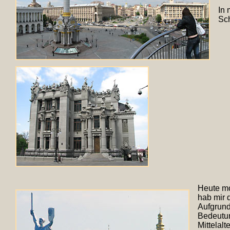
In 
Sch
Heute mo
hab mir 
Aufgrund
Bedeutun
Mittelal