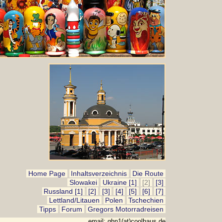
Home Page
Inhaltsverzeichnis
Die Route
Slowakei
Ukraine [1]
[2]
[3]
Russland [1]
[2]
[3]
[4]
[5]
[6]
[7]
Lettland/Litauen
Polen
Tschechien
Tipps
Forum
Gregors Motorrad reisen
email: ghn1(at)coolhaus.de