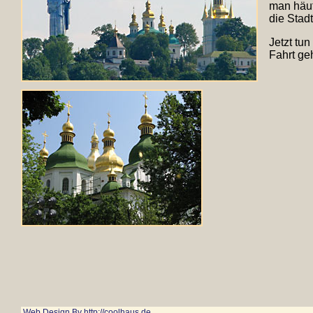
man häuf
die Stad
Jetzt tun
Fahrt geh
Web Design By http://coolhaus.de