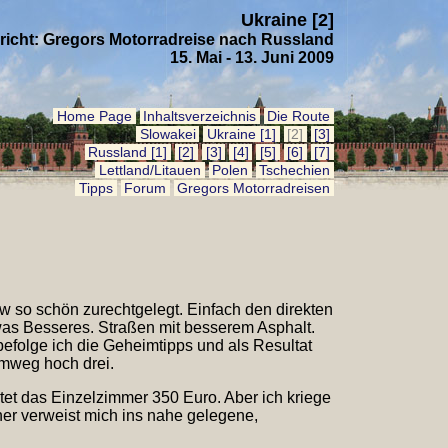
Ukraine [2]
richt: Gregor s Motorrad reise nach Russland
15. Mai - 13. Juni 2009
Home Page
Inhaltsverzeichnis
Die Route
Slowakei
Ukraine [1]
[2]
[3]
Russland [1]
[2]
[3]
[4]
[5]
[6]
[7]
Lettland/Litauen
Polen
Tschechien
Tipps
Forum
Gregors Motorrad reisen
w so schön zurechtgelegt. Einfach den direkten
was Besseres. Straßen mit besserem Asphalt.
befolge ich die Geheimtipps und als Resultat
Umweg hoch drei.
tet das Einzelzimmer 350 Euro. Aber ich kriege
her verweist mich ins nahe gelegene,