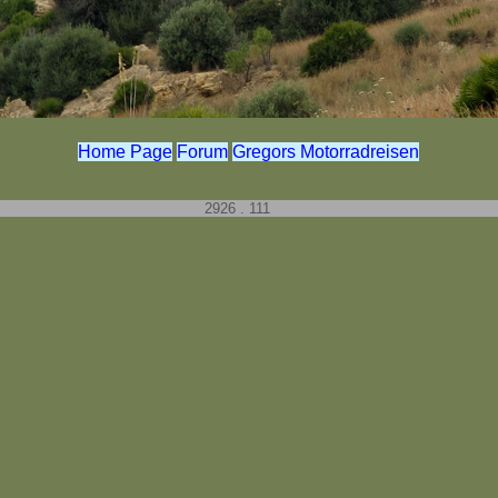
Home Page
Forum
Gregors Motorrad reisen
2926 .
111