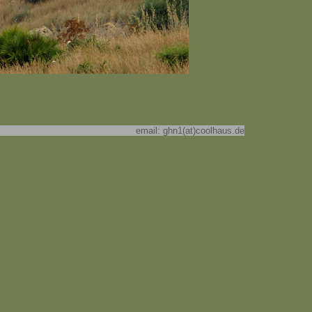
email: ghn1(at)coolhaus.de