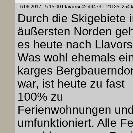
16.06.2017 15:15:00
Llavorsi
42.49473,1.21135, 254 k
Durch die Skigebiete 
äußersten Norden geh
es heute nach Llavors
Was wohl ehemals ei
karges Bergbauerndor
war, ist heute zu fast
100% zu
Ferienwohnungen un
umfunktioniert. Alle 