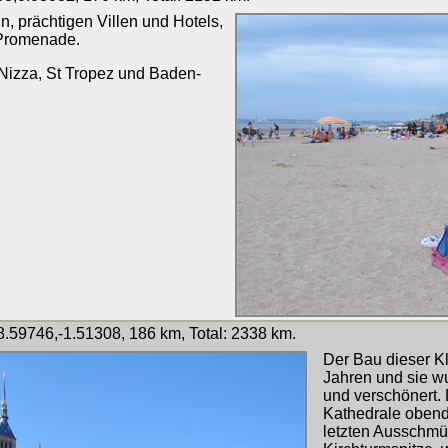
, prächtigen Villen und Hotels,
 Promenade.
 Nizza, St Tropez und Baden-
.59746,-1.51308, 186 km, Total: 2338 km.
Der Bau dieser K
Jahren und sie wu
und verschönert. 
Kathedrale obendr
letzten Ausschmü