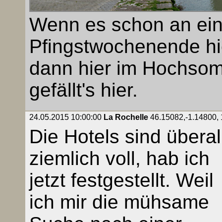
Wenn es schon an ei
Pfingstwochenende hi
dann hier im Hochsomm
gefällt's hier.
24.05.2015 10:00:00
La Rochelle
46.15082,-1.14800, 1
Die Hotels sind überal
ziemlich voll, hab ich
jetzt festgestellt. Weil
ich mir die mühsame