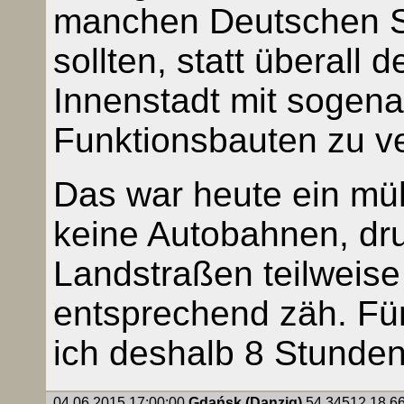
manchen Deutschen S
sollten, statt überall 
Innenstadt mit sogen
Funktionsbauten zu v
Das war heute ein müh
keine Autobahnen, dru
Landstraßen teilweise
entsprechend zäh. Fü
ich deshalb 8 Stunden
04.06.2015 17:00:00
Gdańsk (Danzig)
54.34512,18.662