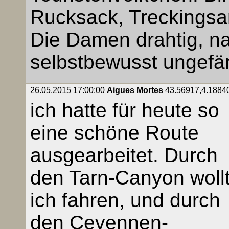
Rucksack, Treckingsan
Die Damen drahtig, nat
selbstbewusst ungefär
26.05.2015 17:00:00
Aigues Mortes
43.56917,4.18840,
ich hatte für heute so
eine schöne Route
ausgearbeitet. Durch
den Tarn-Canyon woll
ich fahren, und durch
den Cevennen-