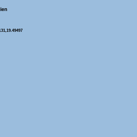
lien
131,19.49497