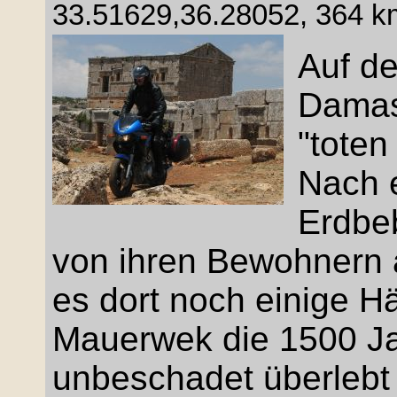
33.51629,36.28052, 364 km
Auf d
Damas
"toten
Nach 
Erdbeb
von ihren Bewohnern 
es dort noch einige H
Mauerwek die 1500 Jah
unbeschadet überlebt 