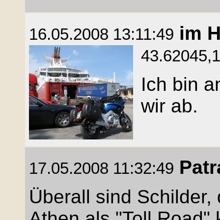
im 
16.05.2008 13:11:49
43.62045,1
Ich bin a
wir ab.
Patr
17.05.2008 11:32:49
Überall sind Schilder,
Athen als "Toll Road"