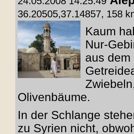
Alep
24.05.2008 14:25:49
36.20505,37.14857, 158 km
Kaum ha
Nur-Gebir
aus dem 
Getreide
Zwiebeln,
Olivenbäume.
In der Schlange steh
zu Syrien nicht, obwo